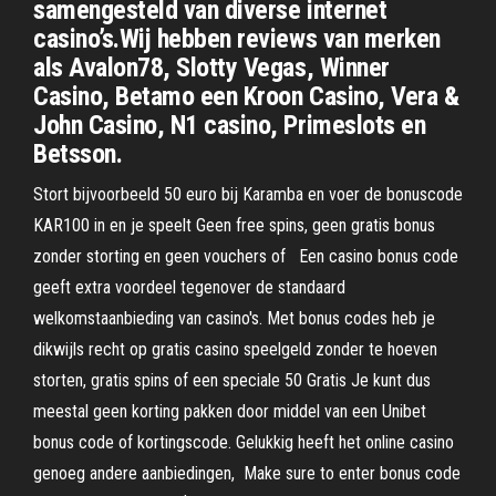
samengesteld van diverse internet
casino’s.Wij hebben reviews van merken
als Avalon78, Slotty Vegas, Winner
Casino, Betamo een Kroon Casino, Vera &
John Casino, N1 casino, Primeslots en
Betsson.
Stort bijvoorbeeld 50 euro bij Karamba en voer de bonuscode
KAR100 in en je speelt Geen free spins, geen gratis bonus
zonder storting en geen vouchers of Een casino bonus code
geeft extra voordeel tegenover de standaard
welkomstaanbieding van casino's. Met bonus codes heb je
dikwijls recht op gratis casino speelgeld zonder te hoeven
storten, gratis spins of een speciale 50 Gratis Je kunt dus
meestal geen korting pakken door middel van een Unibet
bonus code of kortingscode. Gelukkig heeft het online casino
genoeg andere aanbiedingen, Make sure to enter bonus code