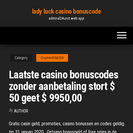
Skip
lady luck casino bonuscode
to
admiral24urut.web.app
the
content
Category
Crummitt66554
Laatste casino bonuscodes
zonder aanbetaling stort $
50 geet $ 9950,00
By
AUTHOR
Gratis casin geld, promoties, casino bonussen en codes geldig
tm 31 januari 2020 . Ontvang bonusgeld of free spins in de