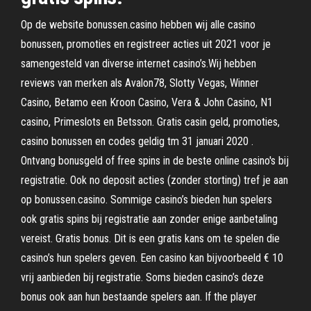
Op de website bonussen.casino hebben wij alle casino
bonussen, promoties en registreer acties uit 2021 voor je
samengesteld van diverse internet casino’s.Wij hebben
reviews van merken als Avalon78, Slotty Vegas, Winner
Casino, Betamo een Kroon Casino, Vera & John Casino, N1
casino, Primeslots en Betsson. Gratis casin geld, promoties,
casino bonussen en codes geldig tm 31 januari 2020 .
Ontvang bonusgeld of free spins in de beste online casino's bij
registratie. Ook no deposit acties (zonder storting) tref je aan
op bonussen.casino. Sommige casino’s bieden hun spelers
ook gratis spins bij registratie aan zonder enige aanbetaling
vereist. Gratis bonus. Dit is een gratis kans om te spelen die
casino’s hun spelers geven. Een casino kan bijvoorbeeld € 10
vrij aanbieden bij registratie. Soms bieden casino’s deze
bonus ook aan hun bestaande spelers aan. If the player