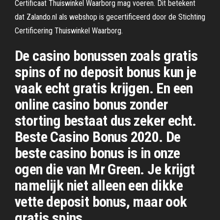
Certificaat Thuiswinkel Waarborg mag voeren. Dit betekent
dat Zalando.nl als webshop is gecertificeerd door de Stichting
Certificering Thuiswinkel Waarborg.
De casino bonussen zoals gratis
spins of no deposit bonus kun je
vaak echt gratis krijgen. En een
online casino bonus zonder
storting bestaat dus zeker echt.
Beste Casino Bonus 2020. De
beste casino bonus is in onze
ogen die van Mr Green. Je krijgt
namelijk niet alleen een dikke
vette deposit bonus, maar ook
gratis spins.