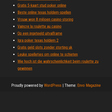
Gratis 5-kaart stud poker online
Beste online texas holdem-spellen
Vrouw won 8 miljoen casino-storing
Vaincre la roulette au casino
Op een ingeteeld uitvalframe
Igra poker texas holdem 2
Gratis geld slots zonder storting uk
Leuke spelletjes om online te schieten
Wie hoch ist die wahrscheinlichkeit beim roulette zu
gewinnen
Proudly powered by
WordPress
|
Theme:
Envo Magazine