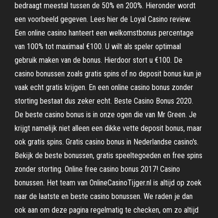
bedraagt meestal tussen de 50% en 200%. Hieronder wordt
een voorbeeld gegeven. Lees hier de Loyal Casino review.
Een online casino hanteert een welkomstbonus percentage
van 100% tot maximaal €100. U wilt als speler optimaal
gebruik maken van de bonus. Hierdoor stort u €100. De
casino bonussen zoals gratis spins of no deposit bonus kun je
vaak echt gratis krijgen. En een online casino bonus zonder
storting bestaat dus zeker echt. Beste Casino Bonus 2020.
De beste casino bonus is in onze ogen die van Mr Green. Je
krijgt namelijk niet alleen een dikke vette deposit bonus, maar
ook gratis spins. Gratis casino bonus in Nederlandse casino's.
Bekijk de beste bonussen, gratis speeltegoeden en free spins
zonder storting. Online free casino bonus 2017! Casino
bonussen. Het team van OnlineCasinoTijger.nl is altijd op zoek
naar de laatste en beste casino bonussen. We raden je dan
ook aan om deze pagina regelmatig te checken, om zo altijd